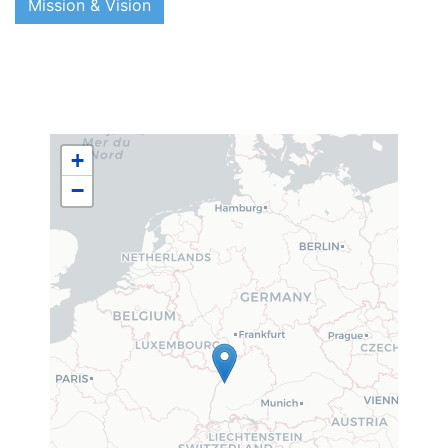
Mission & Vision
+
−