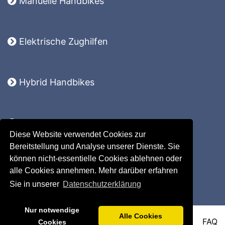
Manuelle Handbikes
Elektrische Zughilfen
Hybrid Handbikes
Komplettsysteme
Diese Website verwendet Cookies zur
Lomo 360
Bereitstellung und Analyse unserer Dienste. Sie
Ersatzteile
können nicht-essentielle Cookies ablehnen oder
Zubehör
alle Cookies annehmen. Mehr darüber erfahren
Sie in unserer
Datenschutzerklärung
Nur notwendige
Alle Cookies
IMPRESSUM
DATENSCHUTZ
AGB
FAQ
Cookies