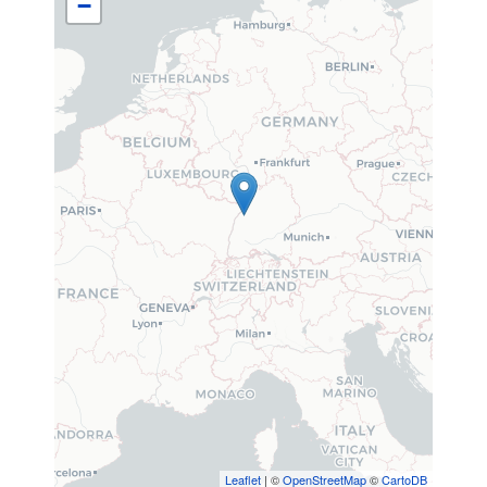
−
Leaflet
| ©
OpenStreetMap
©
CartoDB